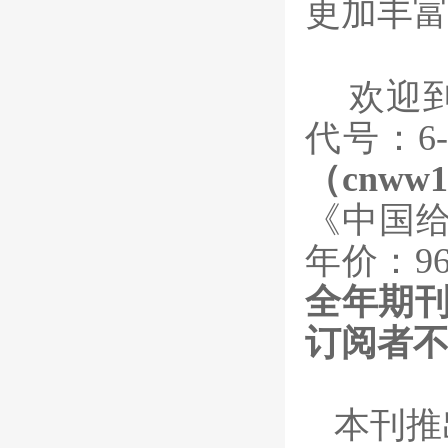
更加丰
欢迎
代号：6-
（cnw
《中国给
年价：9
全年期刊
订阅者
本刊推