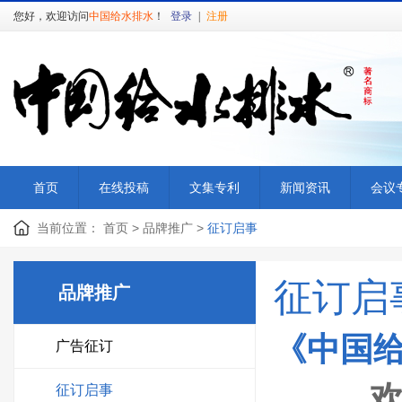
您好，欢迎访问
中国给水排水
！
登录
|
注册
首页
在线投稿
文集专利
新闻资讯
会议
当前位置：
首页
>
品牌推广
>
征订启事
征订启
品牌推广
《中国
广告征订
征订启事