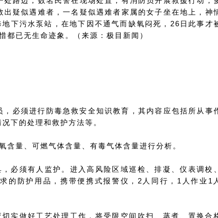
一处路边，数名民警在现场处置，有消防员开展救援行动，
救出疑似遇难者，一名疑似遇难者家属的女子坐在地上，神
修地下污水泵站，在地下因不通气而缺氧闷死，26日此事才
可惜都已无生命迹象。（来源：极目新闻）
人员，必须进行防毒急救安全知识教育，其内容应包括所从事
情况下的处理和救护方法等。
的氧含量、可燃气体含量、有毒气体含量进行分析。
具，必须有人监护。进入高风险区域巡检、排凝、仪表调校
求的防护用品，携带便携式报警仪，2人同行，1人作业1
应切实做好工艺处理工作，将受限空间吹扫、蒸煮、置换合