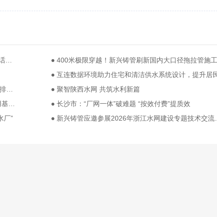
● 8月20日，北京 | 基础设施数字化技术峰会，邀您共话行业未来
● 传播“温州经验”，市公用集团排水公司在《中国给水排水》2026第十届污水千人大会作专题报告
● 聚智陕西水网 共筑水利新篇
● 苏伊士携手巡鹰新能源集团打造先进锂电池循环利用基地 助力新能源产业发展
● 长沙市：“厂网一体”破难题 “按效付费”提质效
水厂”
● 新兴铸管应邀参展20