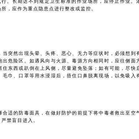
执行。长期达不到规定卫生标准的作业场所，应停止作业。
场所，应作为重点隐患点进行整改或监控。
，当突然出现头晕、头疼、恶心、无力等症状时，必须想到
跑出危险区。如遇风向与火源、毒源方向相同时，应往侧面
抓住东西或趴倒在上风侧，尽量避免坠落；如有可能，尽快
、毛巾、口罩等用水浸湿后，捂住口鼻脱离现场，以免吸入
择合适的防毒面具，在做好防护的前提下将中毒者救出至空
，严禁盲目进入。