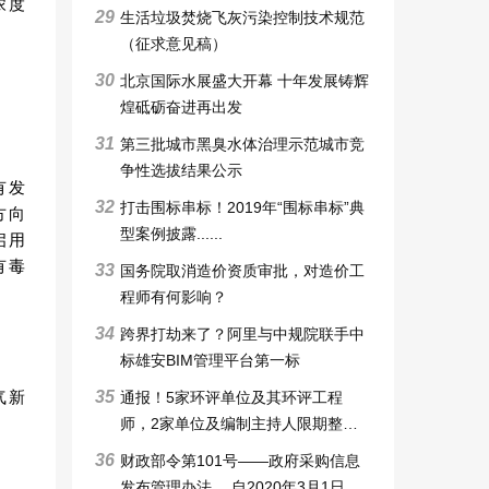
浓度
29
生活垃圾焚烧飞灰污染控制技术规范
（征求意见稿）
30
北京国际水展盛大开幕 十年发展铸辉
煌砥砺奋进再出发
31
第三批城市黑臭水体治理示范城市竞
争性选拔结果公示
有发
32
打击围标串标！2019年“围标串标”典
方向
型案例披露......
启用
有毒
33
国务院取消造价资质审批，对造价工
程师有何影响？
34
跨界打劫来了？阿里与中规院联手中
标雄安BIM管理平台第一标
35
气新
通报！5家环评单位及其环评工程
师，2家单位及编制主持人限期整改6
个月，3家审批申请被暂停，技术整
36
财政部令第101号——政府采购信息
改6个月
发布管理办法 ，自2020年3月1日起