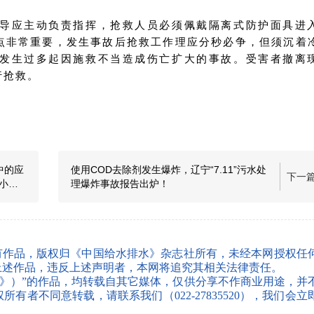
导应主动负责指挥，抢救人员必须佩戴隔离式防护面具进
点非常重要，发生事故后抢救工作理应分秒必争，但须沉着
发生过多起因施救不当造成伤亡扩大的事故。受害者撤离
行抢救。
中的应
使用COD去除剂发生爆炸，辽宁“7.11”污水处
下一
中小企
理爆炸事故报告出炉！
有作品，版权归《中国给水排水》杂志社所有，未经本网授权任
上述作品，违反上述声明者，本网将追究其相关法律责任。
水》）”的作品，均转载自其它媒体，仅供分享不作商业用途，并
者不同意转载，请联系我们（022-27835520），我们会立