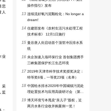
多名
操作指引》发布
情悲
被人
13
连续流好氧污泥颗粒化：No longer a
dream!
14
住建部发布《农村生活污水处理工程
技术标准》 12月1日施行
15
曼谷唐人街启动首个顶管冲压排水系
统
作业
16
央企加速入场环保行业 首创集团携手
三峡集团保护长江生态环境
17
2019年天津市科学技术奖授奖决定：
特等奖6项，一等奖23项（名单）
18
中国给水排水2020年中国城镇污泥处
、采
理处置技术与应用高级研讨会 （第十
人监
一届）邀请函暨征稿启事
19
博天环境亏本甩卖“亲儿子”股权，近
两月水务行业收并购案例一览！
格；