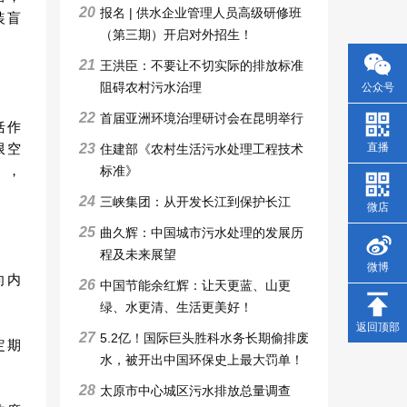
20
报名 | 供水企业管理人员高级研修班
装盲
（第三期）开启对外招生！
21
王洪臣：不要让不切实际的排放标准
阻碍农村污水治理
公众号
22
首届亚洲环境治理研讨会在昆明举行
括作
直播
23
限空
住建部《农村生活污水处理工程技术
），
标准》
24
三峡集团：从开发长江到保护长江
微店
25
曲久辉：中国城市污水处理的发展历
程及未来展望
微博
向内
26
中国节能余红辉：让天更蓝、山更
绿、水更清、生活更美好！
返回顶部
27
5.2亿！国际巨头胜科水务长期偷排废
定期
水，被开出中国环保史上最大罚单！
28
太原市中心城区污水排放总量调查