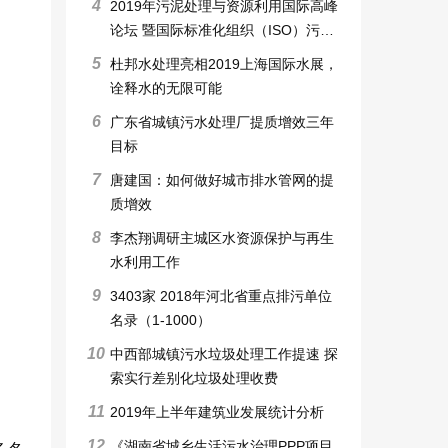
4
2019年污泥处理与资源利用国际高峰
论坛 暨国际标准化组织（ISO）污泥
处理和利用标准工作组会议
5
杜邦水处理亮相2019上海国际水展，
诠释水的无限可能
6
广东省城镇污水处理厂提质增效三年
目标
7
唐建国：如何做好城市排水管网的提
质增效
8
李杰翔调研主城区水资源保护与再生
水利用工作
9
3403家 2018年河北省重点排污单位
名录（1-1000）
10
中西部城镇污水垃圾处理工作提速 探
索实行差别化垃圾处理收费
11
2019年上半年建筑业发展统计分析
12
《湖南省城乡生活污水治理PPP项目