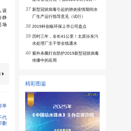
施行
37
新型冠状病毒引起的肺炎疫情期间水
入设
厂生产运行指导意见（试行）
冷静
现场
38
2019科创板环保上市公司盘点
39
历时三年，全长41公里！太原汾东污
水处理厂主干管全线通水
40
紫外杀菌灯在防护2019新型冠状病毒
传播中的应用
篇
精彩图鉴
何单
不代
即删