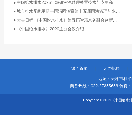
● 中国给水排水2026年城镇污泥处理处置技术与应用高级研讨会（第十七届）邀请函暨技术报告论文征集启事 （同期召开固废大会、工业污泥大会、循环经济发展大会、渗滤液大会、高浓度难降解工业废水处理大会）
● 城市排水系统更新与雨污同治暨第十五届雨洪管理与水环境治理研讨会（5月19—21日，上海）
● 大会日程|《中国给水排水》第五届智慧水务融合创新技术论坛（3.19-21镇江）
● 《中国给水排水》2026主办会议介绍
返回首页
|
人才招聘
|
地址：天津市和平
商务热线：022-27835639 传真：022-
Copyright © 2019《中