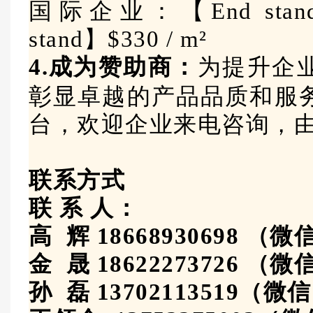
国际企业：【End stand】
stand】$330 / m²
4.成为赞助商：
为提升企
彰显卓越的产品品质和服
台，欢迎企业来电咨询，
联系方式
联
系 人：
高 辉
18668930698
（微
金 晟
18622273726 （
孙 磊
13702113519（微