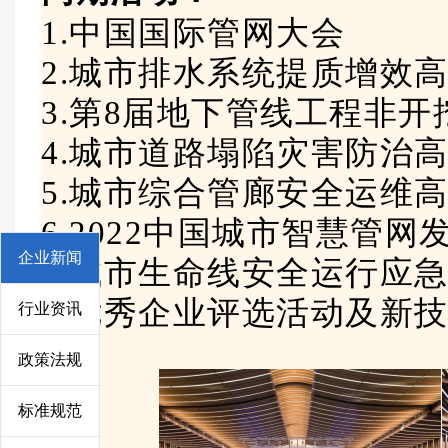
1.
中国国际管网大会
2.
城市排水系统提质增效
3.第8届地下管线工程非
4.城市道路塌陷灾害防治
5.城市综合管廊安全运维
6.2022中国城市智慧管网
企业新闻
7.城市生命线安全运行应
8.优秀企业评选活动及新
行业资讯
政策法规
标准规范