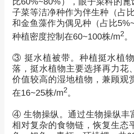
比60%~80%），眼子菜科的
子菜等洁净种作为伴生种（占比1
和金鱼藻作为偶见种（占比5%~1
2
种植密度控制在60~100株/m
。
③ 挺水植被带。种植挺水植
落，挺水植物主要选择再力花
价值较高的湿地植物，兼顾观
2
在16~25株/m
。
④ 生物操纵。通过生物操纵丰
相对复杂的食物链，恢复生态