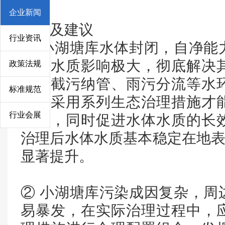
05
企业新闻
结论及建议
行业资讯
① 小湖塘库水体封闭，自净能
染对水质影响极大，彻底解决
政策法规
区域截污纳管、雨污分流等水
标准规范
一步采用系列生态治理措施才
行业会展
构建，同时促进水体水质的长
治理后水体水质基本稳定在地表
显著提升。
② 小湖塘库污染成因复杂，周
易暴发，在实际治理过程中，