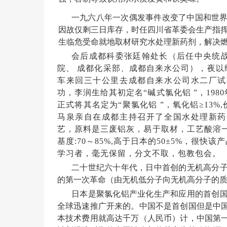
一九六八年一次偶发事件改变了中国和世
因故仅剩三日库存，时任四川省革委会生产指
生临危受命就地取材研究水处理新药剂，解决
会后成都科委张廷翰处长（后任中央统
院、
成都化采部、成都自来水公司），夜以
车来回三十公里去成都自来水公司水二厂试
功，李润生给其初定名
“碱式氯化铝 ”，1
正式将其名定为“聚氯化铝 ”，氧化铝≥13%
马泉亲自在成都主持召开了全国水处理新药
艺，原料是三废铝灰，易于取材，工艺酸溶一步
基度:70～85%,高于日本的50±5%，
学习者，毫无保留，分文不取，包教包会。
二十世纪六十年代，日中首创的无机高分
的第一次革命（由无机低分子向无机高分子的
日本是聚氯化铝产业化生产和应用的首创
全球迅速推广开来的。中国不是首创国但是中
本技术费用就高达千万（人民币）计，中国第