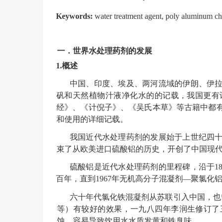
Keywords:
water treatment agent, poly aluminum ch
一．
世界水处理
药
剂的发展
1.概述
中国、印度、埃及、两河流域的伊朗、伊
矾和天然植物汁液净化水的的记载，我国更有
经》、《计倪子》、《吴氏本草》等古籍中都有
和使用的详细记载。
我国近代水处理药剂的发展始于上世纪四
束了从欧美进口硫酸铝的历史，开创了中国现
硫酸铝是近代水处理药剂的里程碑，沿于
百年，直到1967年无机高分子混凝剂
—
聚氯化
六十年代氯化铁混凝剂从苏联引入中国，也
等）有较好的效果，一九八四年李润生修订了
蚀，容易导致饮用水水质发黄和铁臭味。