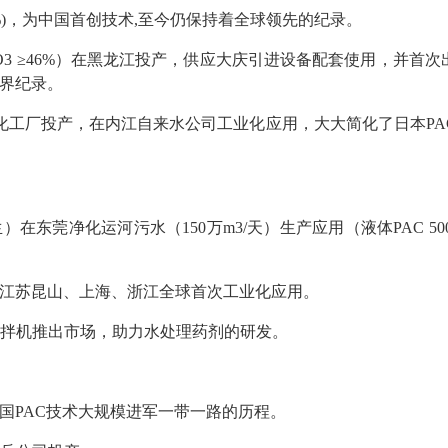
%)，为中国
首创
技术
,至今仍保持着全球
领先的
纪录。
2O3 ≥46%）在黑龙江投产，供应大庆引进设备配套使用，并首次
世界纪录。
白马化工厂投产，在内江自来水公司工业化应用，大大简化了日本PA
）在东莞净化运河污水（150万m3/天）生产应用（液体PAC 500
在江苏昆山、上海、浙江
全球首次
工业化应用。
搅拌机推出市场，助力水处理药剂的研发。
中国PAC技术大规模进军一带一路的历程。