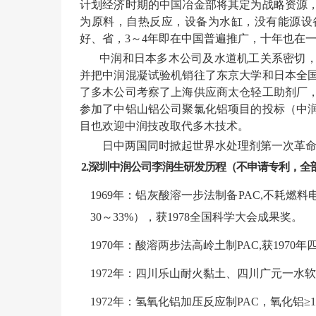
计划经济时期的中国冶金部将其定为战略资源
为原料，自热反应，设备为水缸，没有能源设
好、省，
3～4年即在中国普遍推广，十年也在
中润和日本多木公司及水道机工关系密切
并把中润混凝试验机销往了东京大学和日本全
了多木公司考察了上海供应商太仓轻工助剂厂
参加了中铝山铝公司聚氯化铝项目的投标（中
目也欢迎中润技改取代多木技术。
日中两国同时掀起世界水处理剂第一次革
2.深圳
中润公司李润生研发历程（不申请专利，全
1969年：铝灰酸溶一步法制备PAC,不耗燃料
30～33%），获1978全国科学大会成果奖。
1970年：酸溶两步法高岭土制PAC,获197
1972年：四川乐山耐火黏土、四川广元一
1972年：氢氧化铝加压反应制PAC，氧化铝≥1