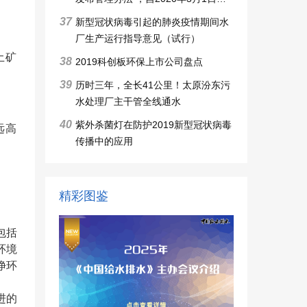
施行
37
新型冠状病毒引起的肺炎疫情期间水
厂生产运行指导意见（试行）
土矿
38
2019科创板环保上市公司盘点
39
历时三年，全长41公里！太原汾东污
水处理厂主干管全线通水
40
紫外杀菌灯在防护2019新型冠状病毒
远高
传播中的应用
精彩图鉴
包括
环境
净环
进的