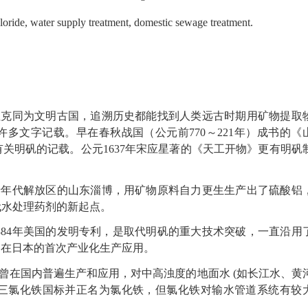
loride, water supply treatment, domestic sewage treatment.
拉克同为文明古国，追溯历史都能找到人类远古时期用矿物提取
许多文字记载。早在春秋战国（公元前
770～221年）成书的《
关明矾的记载。公元1637年宋应星著的《天工开物》更有明矾
十年代解放区的山东淄博，用矿物原料自力更生生产出了硫酸铝
代水处理药剂的新起点。
1884年美国的发明专利，是取代明矾的重大技术突破，一直沿用
铝在日本的首次产业化生产应用。
曾在国内普遍生产和应用，对中高浊度的地面水
(如长江水、黄
三氯化铁国标并正名为氯化铁，但氯化铁对输水管道系统有较