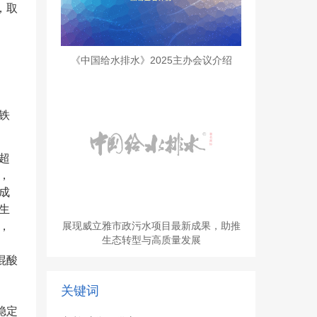
，取
《中国给水排水》2025主办会议介绍
铁
超
理，
成
生
展现威立雅市政污水项目最新成果，助推
，
生态转型与高质量发展
混酸
关键词
稳定