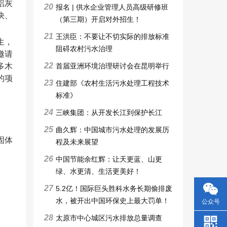
铝灰
20
报名 | 供水企业管理人员高级研修班
快、
（第三期）开启对外招生！
21
王洪臣：不要让不切实际的排放标准
生，
阻碍农村污水治理
邀请
22
首届亚洲环境治理研讨会在昆明举行
多木
的项
23
住建部《农村生活污水处理工程技术
标准》
24
三峡集团：从开发长江到保护长江
25
曲久辉：中国城市污水处理的发展历
固体
程及未来展望
26
中国节能余红辉：让天更蓝、山更
绿、水更清、生活更美好！
27
5.2亿！国际巨头胜科水务长期偷排废
水，被开出中国环保史上最大罚单！
公众号
28
太原市中心城区污水排放总量调查