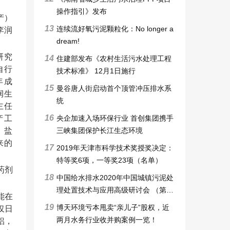
操作指引》发布
产）
13
连续流好氧污泥颗粒化：No longer a
李润
dream!
研究
14
住建部发布《农村生活污水处理工程
自行
技术标准》 12月1日施行
年成
15
曼谷唐人街启动首个顶管冲压排水系
润生
统
主任
16
央企加速入场环保行业 首创集团携手
产工
三峡集团保护长江生态环境
，盐
来的
17
2019年天津市科学技术奖授奖决定：
特等奖6项，一等奖23项（名单）
药剂
18
中国给水排水2020年中国城镇污泥处
理处置技术与应用高级研讨会 （第十
能在
一届）邀请函暨征稿启事
19
博天环境亏本甩卖“亲儿子”股权，近
仅日
两月水务行业收并购案例一览！
铝，