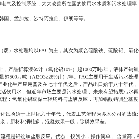
和电气及控制系统，大大改善所在国的饮用水水质和污水处理率
韩国、孟加拉、沙特阿拉伯、伊朗等等。
（废）水处理均以
PAC为主，其次为聚合硫酸铁、硫酸铝、氯化
上，产品折算液体计（氧化铝10%）超1000万吨/年，液体产销量
超500万吨（Al2O3≥28%计）/年。PAC主要用于生活污水处
的产业化生产应用普及在七十年代之后，产品出口始于八十年代，
生活饮用水，但近年市场主要是污水处理， 未来有望拓展污水再
流程：氢氧化铝或黏土轻烧料与盐酸反应，再加铝酸钙调盐基度
业化试验始于上世纪六十年代，代表工艺流程为多木公司的盐硫
复杂，原材料消耗多，混凝效果一般，除磷效果差。
工艺流程是铝锭加盐酸反应。优点：投资小，操作简单， 含量高，