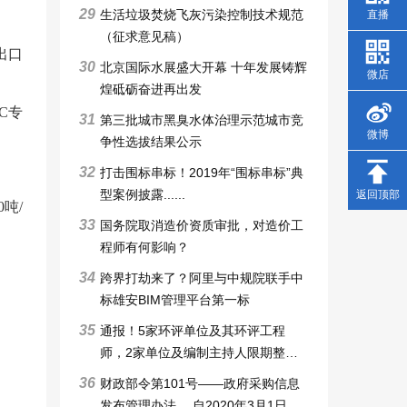
29
生活垃圾焚烧飞灰污染控制技术规范
直播
（征求意见稿）
出口
30
北京国际水展盛大开幕 十年发展铸辉
微店
煌砥砺奋进再出发
C专
31
第三批城市黑臭水体治理示范城市竞
微博
争性选拔结果公示
32
打击围标串标！2019年“围标串标”典
型案例披露......
返回顶部
吨/
33
国务院取消造价资质审批，对造价工
程师有何影响？
34
跨界打劫来了？阿里与中规院联手中
标雄安BIM管理平台第一标
35
通报！5家环评单位及其环评工程
师，2家单位及编制主持人限期整改6
个月，3家审批申请被暂停，技术整
36
财政部令第101号——政府采购信息
改6个月
发布管理办法 ，自2020年3月1日起