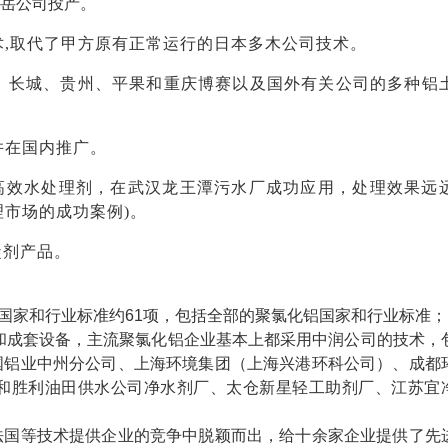
白岳公司投产。
技术,取代了甲方原有正常运行的日本多木公司技术。
铝、长城、贵州、平果和重庆博赛以及国外有关公司的多种铝
产并在国内推广。
产高效水处理剂，在武汉龙王潭污水厂成功应用，处理效果远
理市场的成功案例)。
混凝剂产品。
国家和行业标准约
61项，包括全部的聚氯化铝国家和行业标准；
和成套设备，主流聚氯化铝企业基本上都采用中润公司的技术，
国铝业中州分公司、上海环境集团（上海兴港环科公司）、成都
和胜利油田供水公司净水剂厂、太仓新星轻工助剂厂、江苏宜
法国等技术提供企业的竞争中脱颖而出，给十余家企业提供了先