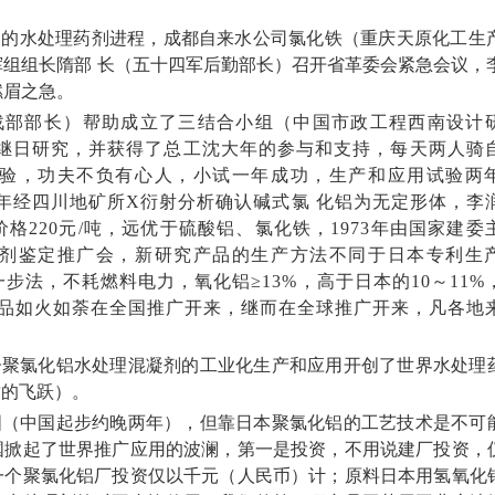
界的水处理药剂进程，成都自来水公司氯化铁（重庆天原化工生
挥组组长隋部
长（五十四军后勤部长）召开省革委会紧急会议，
燃眉之急。
战部部长）帮助成立了三结合小组（
中国市政工程
西南
设计
继日研究，并获得了总工沈大年的参与和支持，每天两人骑
验，功夫不负有心人，小试一年成功，生产和应用试验两
980年经四川地矿所X衍射分析确认碱式氯 化铝为无定形体，李
,价格220元/吨，远优于硫酸铝、氯化铁，1973年由国家建委
剂鉴定推广会，新研究产品的生产方法不同于日本专利生
法，不耗燃料电力，氧化铝≥13%，高于日本的10～11%
很快该产品如火如荼在全国推广开来，继而在全球推广开来，凡各地
子聚氯化铝水处理混凝剂的工业化生产和应用开创了世界水处理
质的飞跃）。
国（中国起步约晚两年），但靠日本聚氯化铝的工艺技术是不可
国掀起了世界推广应用的波澜，第一是投资，不用说建厂投资，
一个聚氯化铝厂投资仅以千元（人民币）计；原料日本用氢氧化