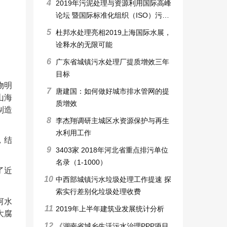
4
2019年污泥处理与资源利用国际高峰
论坛 暨国际标准化组织（ISO）污泥
处理和利用标准工作组会议
5
杜邦水处理亮相2019上海国际水展，
诠释水的无限可能
6
广东省城镇污水处理厂提质增效三年
目标
物明
7
唐建国：如何做好城市排水管网的提
山海
质增效
制造
8
李杰翔调研主城区水资源保护与再生
水利用工作
，结
9
3403家 2018年河北省重点排污单位
名录（1-1000）
了近
10
中西部城镇污水垃圾处理工作提速 探
索实行差别化垃圾处理收费
河水
11
2019年上半年建筑业发展统计分析
大腐
12
《湖南省城乡生活污水治理PPP项目