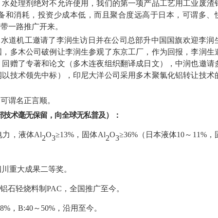
，水处理剂绝对不允许使用，我们的第一项产品工艺用工业废渣
备和消耗，投资少成本低，而且聚合度远高于日本，可谓多、
一带一路推广开来。
，水道机工邀请了李润生访日并在公司总部升中国国旗欢迎李润
国，多木公司破例让李润生参观了东京工厂，作为回报，李润生
，回赠了专著和论文（多木连夜组织翻译成日文），中润也邀请
润以技术领先中标），印尼大洋公司采用多木聚氯化铝转让技术
命可谓名正言顺。
部技术毫无保留
，
向全球无私普及
）：
电力，液体Al
O
≥13%，固体Al
O
≥36%（日本液体10～11%，
2
3
2
3
0年四川重大成果二等奖。
水软铝石轻烧料制PAC，全国推广至今。
8%，B:40～50%，沿用至今。