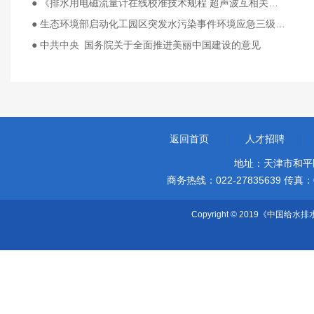
● 《排水用电磁流量计在线校准技术规程 超声波互相关法》团体标准发布
● 生态环境部启动化工园区突发水污染事件环境应急三级防控体系建设暨“一园一策一图”试点工作
● 中共中央 国务院关于全面推进美丽中国建设的意见
返回首页
|
人才招聘
|
地址：天津市和平
商务热线：022-27835639 传真：022-
Copyright © 2019《中国