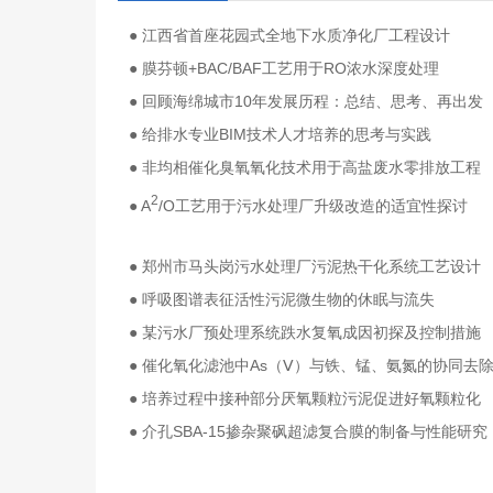
● 江西省首座花园式全地下水质净化厂工程设计
● 膜芬顿+BAC/BAF工艺用于RO浓水深度处理
● 回顾海绵城市10年发展历程：总结、思考、再出发
● 给排水专业BIM技术人才培养的思考与实践
● 非均相催化臭氧氧化技术用于高盐废水零排放工程
2
● A
/O工艺用于污水处理厂升级改造的适宜性探讨
● 郑州市马头岗污水处理厂污泥热干化系统工艺设计
● 呼吸图谱表征活性污泥微生物的休眠与流失
● 某污水厂预处理系统跌水复氧成因初探及控制措施
● 催化氧化滤池中As（Ⅴ）与铁、锰、氨氮的协同去
● 培养过程中接种部分厌氧颗粒污泥促进好氧颗粒化
● 介孔SBA-15掺杂聚砜超滤复合膜的制备与性能研究