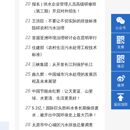
20
报名 | 供水企业管理人员高级研修班
（第三期）开启对外招生！
21
王洪臣：不要让不切实际的排放标准
阻碍农村污水治理
公众号
22
首届亚洲环境治理研讨会在昆明举行
直播
23
住建部《农村生活污水处理工程技术
标准》
24
三峡集团：从开发长江到保护长江
微店
25
曲久辉：中国城市污水处理的发展历
程及未来展望
微博
26
中国节能余红辉：让天更蓝、山更
绿、水更清、生活更美好！
返回顶部
27
5.2亿！国际巨头胜科水务长期偷排废
水，被开出中国环保史上最大罚单！
28
太原市中心城区污水排放总量调查