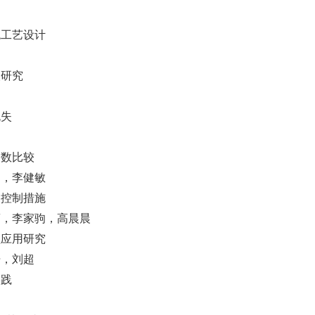
统工艺设计
取研究
流失
常数比较
扬，李健敏
及控制措施
蕾，李家驹，高晨晨
程应用研究
开，刘超
实践