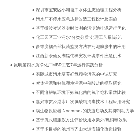
● 深圳市宝安区小湖塘库水体生态治理工程分析
● 污水厂不停水应急达标改造工程设计及实施
● 基于微波变送器实时监测的沉淀池排泥运行优化
● 化工园区工业污水“分类分质”处理工艺系统设计
● 多维度耦合丝状菌监测方法在污泥膨胀中的应用
● 江西新余仙女湖镉铊砷突发环境事件应急供水
● 昆明第四水质净化厂MBR工艺7年运行实践分析
● 实际城市污水培养好氧颗粒污泥的中试研究
● 絮体污泥和好氧颗粒污泥中藻酸盐的提取研究
● 不同溶解氧环境下氨氧化菌的氧半饱和常数比较
除
● 嘉兴市贯泾港水厂次氯酸钠消毒技术工程应用研究
● 膜生物反应器Ａnammox的快速启动及其抑制动力学
● 基于流式细胞仪方法评价饮用水紫外/氯消毒效果
● 基于多目标的池州市齐山大道海绵化改造经验