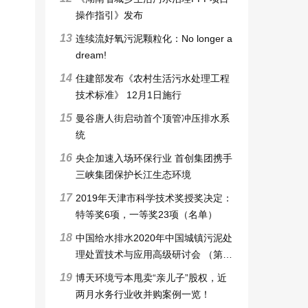
操作指引》发布
13
连续流好氧污泥颗粒化：No longer a
dream!
14
住建部发布《农村生活污水处理工程
技术标准》 12月1日施行
15
曼谷唐人街启动首个顶管冲压排水系
统
16
央企加速入场环保行业 首创集团携手
三峡集团保护长江生态环境
17
2019年天津市科学技术奖授奖决定：
特等奖6项，一等奖23项（名单）
18
中国给水排水2020年中国城镇污泥处
理处置技术与应用高级研讨会 （第十
一届）邀请函暨征稿启事
19
博天环境亏本甩卖“亲儿子”股权，近
两月水务行业收并购案例一览！