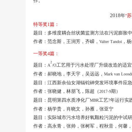
作。
2018
年
苏
“
特等奖
1
篇：
题目：多维度耦合丝状菌监测方法在污泥膨胀
作者：范念斯，王润芳，齐嵘，
，杨
Valter
T
andoi
一等奖
4
篇：
2
题目：
工艺用于污水处理厂升级改造的适宜
A
/O
作者：郝晓地，李天宇，吴远远，
Mark van Loosd
题目：江西新余仙女湖镉铊砷突发环境事件应
作者：张晓健，林朋飞，陈超（
期）
2017-9
题目：昆明第四水质净化厂
工艺
年运行实
MBR
7
作者：杨学贵，肖晓文，孙雁，张亚宁
题目：实际城市污水培养好氧颗粒污泥的中试
作者：高永青，张帅，张树军，程秋音，何馨