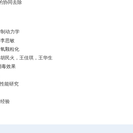
的协同去除
抑制动力学
，李思敏
好氧颗粒化
，胡民火，王佳琪，王华生
消毒效果
然
性能研究
造经验