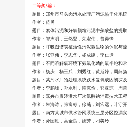
二等奖
篇：
8
题目：郑州市马头岗污水处理厂污泥热干化系
作者：范勇
题目：絮体污泥和好氧颗粒污泥中藻酸盐的提
作者：邹声明，王然登，荣宏伟，曹勇锋
题目：呼吸图谱表征活性污泥微生物的休眠与
作者：张亚伟，李志华，杨成建，李仁运
题目：不同溶解氧环境下氨氧化菌的氧半饱和
作者：杨庆，杨玉兵，刘秀红，黄斯婷，周薛
题目：某污水厂预处理系统跌水复氧成因初探
作者：李鹏峰，孙永利，隋克俭，郭亚琼，周
题目：嘉兴市贯泾港水厂次氯酸钠消毒技术工
作者：朱海涛，张富标，徐飚，刘宏远，叶守
题目：南方某城市供水管网系统三层分区控漏
作者：孙国胜，高金良，姚芳，刁美玲