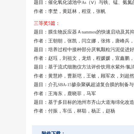
题目：催化氧化滤池中
（
）与铁、锰、氨氮
As
Ⅴ
作者：李埜，黄廷林，程亚，张帆
三等奖
5
篇：
题目：膜生物反应器Ａ
的快速启动及其
nammox
作者：王朝朝，张凯，闫立娜，张炜，唐峰兵
题目：培养过程中接种部分厌氧颗粒污泥促进
作者：赵珏，刘祖文，龙焙，程媛媛，宣鑫鹏
题目：基于流式细胞仪方法评价饮用水紫外
氯
/
作者：黄慧婷，曹新垲，王敏，顾军农，刘超
题目：介孔
掺杂聚砜超滤复合膜的制备与
SBA-15
作者：王海东，鹿晓菲，马军
题目：基于多目标的池州市齐山大道海绵化改
作者：付振，车伍，林聪，杨正，赵杨
附件下载：