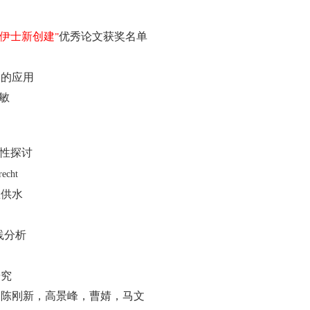
伊士新创建
优秀论文获奖名单
”
中的应用
敏
性探讨
recht
急供水
践分析
研究
，陈刚新，高景峰，曹婧，马文