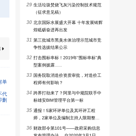
29
生活垃圾焚烧飞灰污染控制技术规范
（征求意见稿）
30
北京国际水展盛大开幕 十年发展铸辉
煌砥砺奋进再出发
31
第三批城市黑臭水体治理示范城市竞
争性选拔结果公示
篇
32
打击围标串标！2019年“围标串标”典
型案例披露......
33
国务院取消造价资质审批，对造价工
何单
程师有何影响？
34
跨界打劫来了？阿里与中规院联手中
不代
即删
标雄安BIM管理平台第一标
35
通报！5家环评单位及其环评工程
师，2家单位及编制主持人限期整改6
个月，3家审批申请被暂停，技术整
36
财政部令第101号——政府采购信息
改6个月
发布管理办法 ，自2020年3月1日起